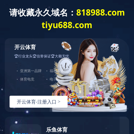
首页
关于
产品
厂房
客户
新闻
大发
关于我们
产品中心
厂房设备
客户案例
我们
中心
设备
案例
中心
(中
国)
官方