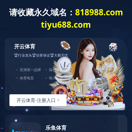
首页
关于
产品
厂房
客户
新闻
大发
关于我们
产品中心
厂房设备
客户案例
我们
中心
设备
案例
中心
(中
国)
官方