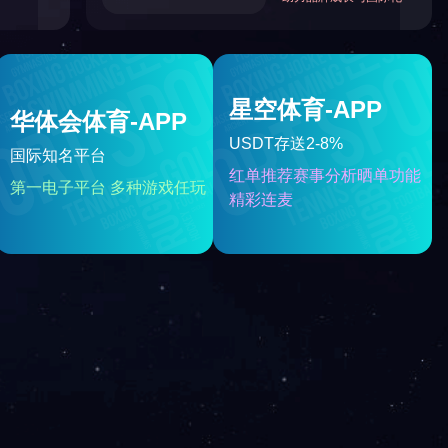
PTIONS
WECHAT
于我们
品中心
房设备
户案例
闻中心